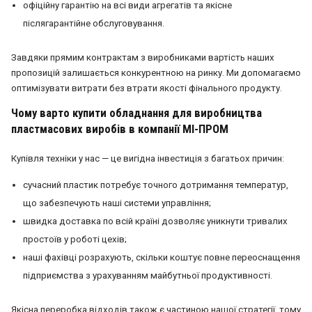
офіційну гарантію на всі види агрегатів та якісне
післягарантійне обслуговування.
Завдяки прямим контрактам з виробниками вартість наших
пропозицій залишається конкурентною на ринку. Ми допомагаємо
оптимізувати витрати без втрати якості фінального продукту.
Чому варто купити обладнання для виробництва
пластмасових виробів в компанії МІ-ПРОМ
Купівля техніки у нас — це вигідна інвестиція з багатьох причин:
сучасний пластик потребує точного дотримання температур,
що забезпечують наші системи управління;
швидка доставка по всій країні дозволяє уникнути тривалих
простоїв у роботі цехів;
наші фахівці розрахують, скільки коштує повне переоснащення
підприємства з урахуванням майбутньої продуктивності.
Якісна переробка відходів також є частиною нашої стратегії, тому