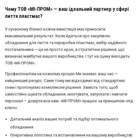
Чому ТОВ «МІ-ПРОМ» — ваш ідеальний партнер у сфері
лиття пластмас?
У сучасному бізнесі кожна інвестиція має приносити
максимальний результат. Коли йдеться про закупівлю
обладнання для лиття та переробки пластмас, вибір надійного
постачальника — це не просто крок, а стратегічне рішення, що
визначає майбутнє вашого виробництва. І тут на сцену виходить
ТОВ «МІ-ПРОМ».
Професіоналізм на кожному кроцію Ми знаємо: ваш час —
найцінніший ресурс. Саме тому ми відходимо від стандартних
схем і пропонуємо комплексне рішення. Замість того, щоб
самостійно шукати обладнання, монтувати, запускати і навчати
персонал – довірте все нам. «МІ-ПРОМ» працює за принципом «під
ключ»:
Детальний аналіз ваших потреб та підбір оптимального
обладнання.
Оперативна логістика та встановлення на вашому виробництві.