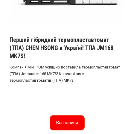
Перший гібридний термопластавтомат
Р
(ТПА) CHEN HSONG в Україні! ТПА JM168
т
MK7S!
Компанія МІ-ПРОМ успіщно поставила термопластавтомат
К
(ТПА) Jetmaster 168 MK7S! Ключові риси
з
термопластавтоматів (ТПА) MK7s:
р
Всі новини