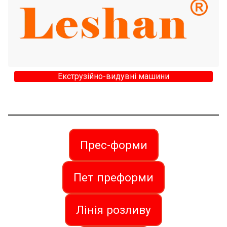
Екструзійно-видувні машини
Прес-форми
Пет преформи
Лінія розливу