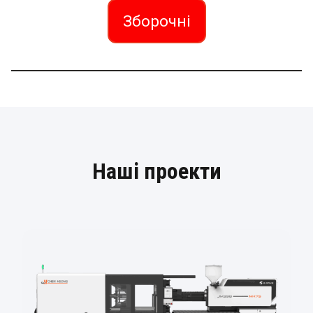
Зборочні
Наші проекти
У
к