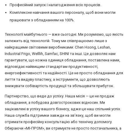
Професійний запуск і налагодження всіх процесів.
Комплексне навчання вашого персоналу, щоб вони могли
працювати з обладнанням на 100%.
Технології майбутнього — вже сьогодні. Ми розуміємо, що якість
залежить від технологій. Тому ми співпрацюємо лише з
найкращими світовими виробниками: Chen Hsong, Leshan,
Industrial Frigo, Welllih, Samfac, SHINI та інші. Це дозволяє нам
гарантувати, що кожна одиниця обладнання, поставлена нами,
відповідає найвищим стандартам продуктивності,
енергоефективності та надійності. Це не просто обладнання для
лиття та видуву пластику, а інструменти, що дозволяють
знижувати собівартість продукції та збільшувати прибуток.
Партнерство, що веде до успіху. Наша місія — це не продаж
обладнання, а побудова довгострокових відносин. Ми
зацікавлені в успіху вашого бізнесу, адже це наш спільний успіх.
Наша служба підтримки завжди на зв’язку, щоб ви могли
отримати професійну консультацію або технічну допомогу.
Обираючи «МІ-ПРОМ», ви отримуєте не просто постачальника, а