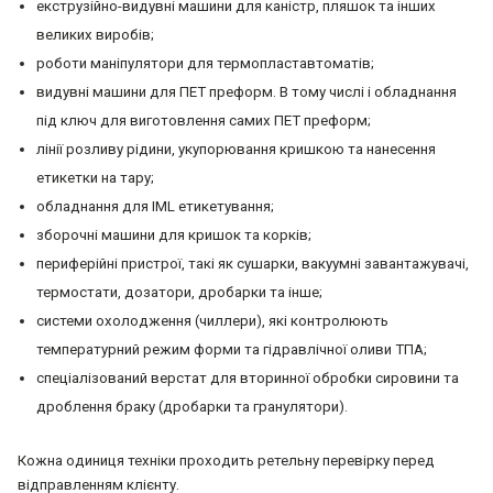
екструзійно-видувні машини для каністр, пляшок та інших
великих виробів;
роботи маніпулятори для термопластавтоматів;
видувні машини для ПЕТ преформ. В тому числі і обладнання
під ключ для виготовлення самих ПЕТ преформ;
лінії розливу рідини, укупорювання кришкою та нанесення
етикетки на тару;
обладнання для IML етикетування;
зборочні машини для кришок та корків;
периферійні пристрої, такі як сушарки, вакуумні завантажувачі,
термостати, дозатори, дробарки та інше;
системи охолодження (чиллери), які контролюють
температурний режим форми та гідравлічної оливи ТПА;
спеціалізований верстат для вторинної обробки сировини та
дроблення браку (дробарки та гранулятори).
Кожна одиниця техніки проходить ретельну перевірку перед
відправленням клієнту.