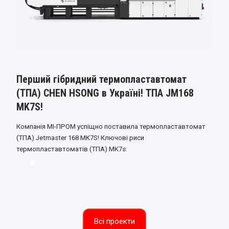
Перший гібридний термопластавтомат
(ТПА) CHEN HSONG в Україні! ТПА JM168
MK7S!
Компанія МІ-ПРОМ успіщно поставила термопластавтомат
(ТПА) Jetmaster 168 MK7S! Ключові риси
К
термопластавтоматів (ТПА) MK7s:
т
Всі проекти