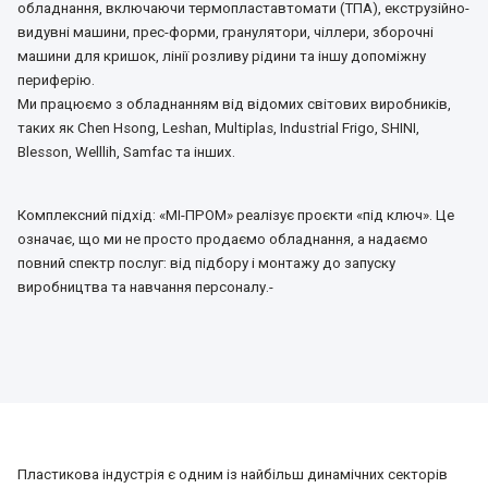
обладнання, включаючи термопластавтомати (ТПА), екструзійно-
видувні машини, прес-форми, гранулятори, чіллери, зборочні
машини для кришок, лінії розливу рідини та іншу допоміжну
периферію.
Ми працюємо з обладнанням від відомих світових виробників,
таких як Chen Hsong, Leshan, Multiplas, Industrial Frigo, SHINI,
Blesson, Welllih, Samfac та інших.
Комплексний підхід: «МІ-ПРОМ» реалізує проєкти «під ключ». Це
означає, що ми не просто продаємо обладнання, а надаємо
повний спектр послуг: від підбору і монтажу до запуску
виробництва та навчання персоналу.-
Пластикова індустрія є одним із найбільш динамічних секторів