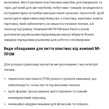
економіки. Виготовлення пластикових виробів для пакування та
тари, деталей для автомобілів, побутових товарів чи медичного
інструментарію потребує використання сучасних технологій. Щоб
налагодити ефективне виробництво з пластику, важливо знайти
партнера, який забезпечить не лише постачання техніки, а й
технічну підтримку. Компанія МІ-ПРОМ вже багато років
допомагає українським підприємцям масштабувати бізнес
завдяки передовим рішенням для роботи з полімерами.
Види обладнання для лиття пластмас від компанії МІ-
ПРОМ
Для успішної реалізації проєктів ми пропонуємо такі категорії
техніки:
термопластавтомати (ТПА) різного зусилля змикання, що
забезпечують точне лиття під високим тиском;
прес-форми: проєктування, виготовлення та повний
інжиніринговий супровід;
інжекційно-видувні машини для флаконів та пляшок;