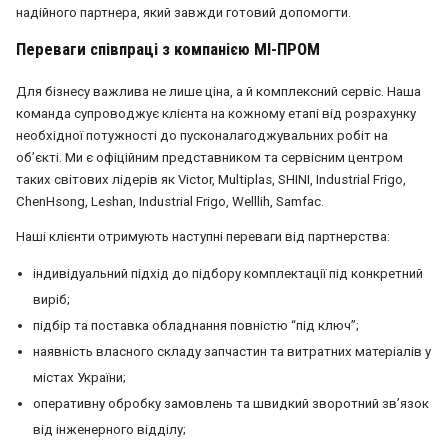
надійного партнера, який завжди готовий допомогти.
Переваги співпраці з компанією МІ-ПРОМ
Для бізнесу важлива не лише ціна, а й комплексний сервіс. Наша
команда супроводжує клієнта на кожному етапі від розрахунку
необхідної потужності до пусконалагоджувальних робіт на
об’єкті. Ми є офіційним представником та сервісним центром
таких світових лідерів як Victor, Multiplas, SHINI, Industrial Frigo,
ChenHsong, Leshan, Industrial Frigo, Welllih, Samfac.
Наші клієнти отримують наступні переваги від партнерства:
індивідуальний підхід до підбору комплектації під конкретний
виріб;
підбір та поставка обладнання повністю “під ключ”;
наявність власного складу запчастин та витратних матеріалів у
містах України;
оперативну обробку замовлень та швидкий зворотний зв’язок
від інженерного відділу;