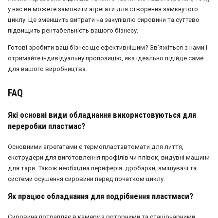
у нас ви можете замовити агрегати для створення замкнутого
циклу. Це зменшить витрати на закупівлю сировини та суттєво
підвищить рентабельність вашого бізнесу.
Готові зробити ваш бізнес ще ефективнішим? Зв’яжіться з нами і
отримайте індивідуальну пропозицію, яка ідеально підійде саме
для вашого виробництва.
FAQ
Які основні види обладнання використовуються для
переробки пластмас?
Основними агрегатами є термопластавтомати для лиття,
екструдери для виготовлення профілів чи плівок, видувні машини
для тари. Також необхідна периферія: дробарки, змішувачі та
системи осушення сировини перед початком циклу.
Як працює обладнання для подрібнення пластмаси?
Сировина потрапляє в камеру з роторними та стаціонарними