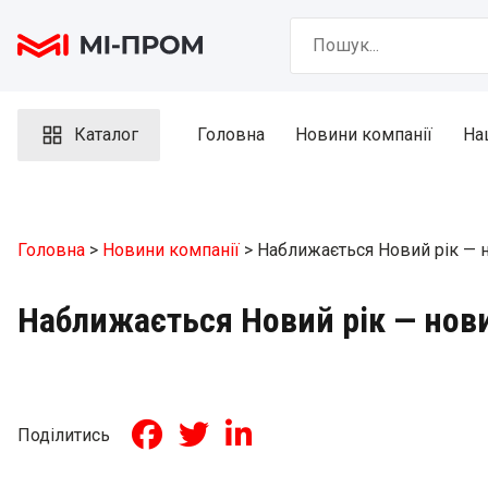
Skip
Search
to
for:
content
Каталог
Головна
Новини компанії
На
Головна
>
Новини компанії
> Наближається Новий рік — 
Наближається Новий рік — нов
Поділитись