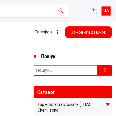
UA
Телефон
Замовити дзвінок
Пошук
Search
for:
Каталог
Термопластавтомати (ТПА)
ChenHsong