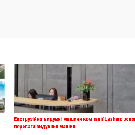
Екструзійно-видувні машини компанії Leshan: осно
переваги видувних машин