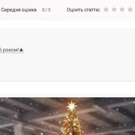
Середня оцінка
Оцініть статтю
0
/ 5
6 роком!🎄