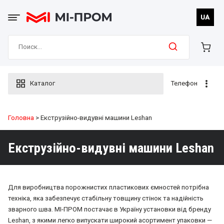
Skip
to
UA
content
Search
for:
Каталог
Телефон
Головна
> Екструзійно-видувні машини Leshan
Екструзійно-видувні машини Leshan
Для виробництва порожнистих пластикових ємностей потрібна
техніка, яка забезпечує стабільну товщину стінок та надійність
зварного шва. МІ-ПРОМ постачає в Україну установки від бренду
Leshan, з якими легко випускати широкий асортимент упаковки —