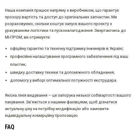
Наша компанія працює напряму з виробником, що гарантує
прозору вартість та доступ до оригінальних запчастин. Ми
розраховуємо, скільки коштує запуск вашого проєкту з
урахуванням логістики та пусконалагодження. Звертаючись до
МІ-ПРОМ, ви отримуєте:
офіційну гарантію та технічну підтримку інженерів в Україні;
професійне налаштування програмного забезпечення під ваш
пластик;
швидку доставку техніки та допоміжного обладнання;
допомогу у виборі оптимальної потужності екструдера.
Якісна лінія видування — це запорука низької собівартості вашого
пакування. Зв’яжіться з нашими фахівцями, щоб дізнатися
актуальну ціну на потрібну модифікацію або замовити
індивідуальну комерційну пропозицію.
FAQ