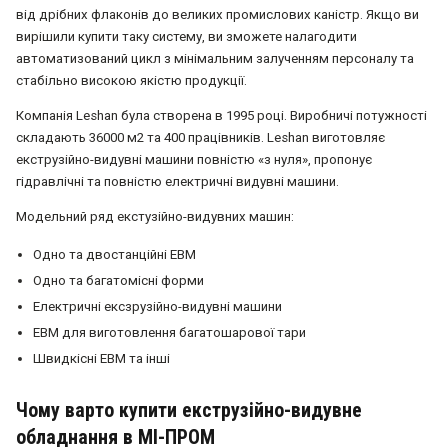
від дрібних флаконів до великих промислових каністр. Якщо ви
вирішили купити таку систему, ви зможете налагодити
автоматизований цикл з мінімальним залученням персоналу та
стабільно високою якістю продукції.
Компанія Leshan була створена в 1995 році. Виробничі потужності
складають 36000 м2 та 400 працівників. Leshan виготовляє
екструзійно-видувні машини повністю «з нуля», пропонує
гідравлічні та повністю електричні видувні машини.
Модельний ряд екстузійно-видувних машин:
Одно та двостанційні ЕВМ
Одно та багатомісні форми
Електричні ексзрузійно-видувні машини
ЕВМ для виготовлення багатошарової тари
Швидкісні ЕВМ та інші
Чому варто купити екструзійно-видувне
обладнання в МІ-ПРОМ