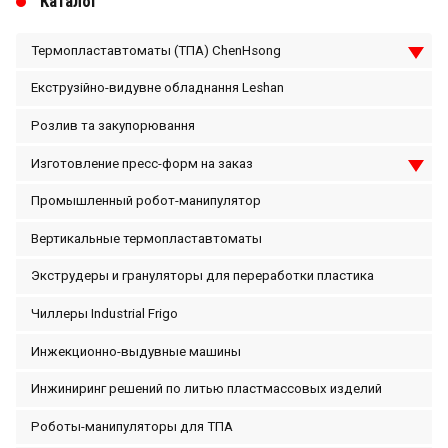
Каталог
Термопластавтоматы (ТПА) ChenHsong
Екструзійно-видувне обладнання Leshan
Розлив та закупорювання
Изготовление пресс-форм на заказ
Промышленный робот-манипулятор
Вертикальные термопластавтоматы
Экструдеры и грануляторы для переработки пластика
Чиллеры Industrial Frigo
Инжекционно-выдувные машины
Инжиниринг решений по литью пластмассовых изделий
Роботы-манипуляторы для ТПА