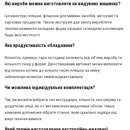
Які вироби можна виготовляти на видувних машинах?
Це каністри, пляшки, флакони для мийних засобів, автохімії та
харчових продуктів. Також екструзія дає змогу виробляти
технічні елементи складних форм, іграшки та медичні контейнери
будь-якої місткості.
Яка продуктивність обладнання?
Кількість одиниць тари за годину залежить від об’єму виробу та
кількості гнізд у формі. Двостанційний автомат може випускати
від кількох сотень до кількох тисяч пляшок за зміну,
забезпечуючи високі темпи відвантаження.
Чи можлива індивідуальна комплектація?
Так, ви можете вибрати тип екструдера, кількість зон нагріву та
додаткові опції, як-от автоматичне видалення облою. Наша
компанія допоможе зібрати станок, який ідеально підійде під
ваші технічні вимоги.
Який термін виготовлення екструзійно-видувної