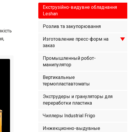
Екструзійно-видувне обладнання
Leshan
Розлив та закупорювання
кість
я,
Изготовление пресс-форм на
заказ
Промышленный робот-
манипулятор
Вертикальные
термопластавтоматы
Экструдеры и грануляторы для
переработки пластика
Чиллеры Industrial Frigo
Инжекционно-выдувные