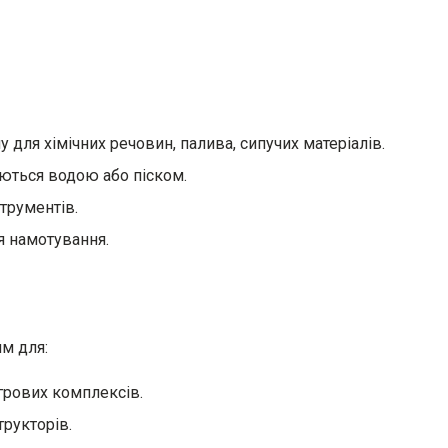
 для хімічних речовин, палива, сипучих матеріалів.
юються водою або піском.
струментів.
я намотування.
им для:
ігрових комплексів.
трукторів.