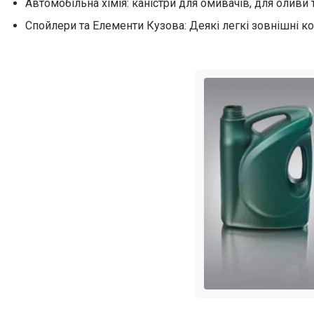
Автомобільна хімія: каністри для омивачів, для оливи 
Спойлери та Елементи Кузова: Деякі легкі зовнішні к