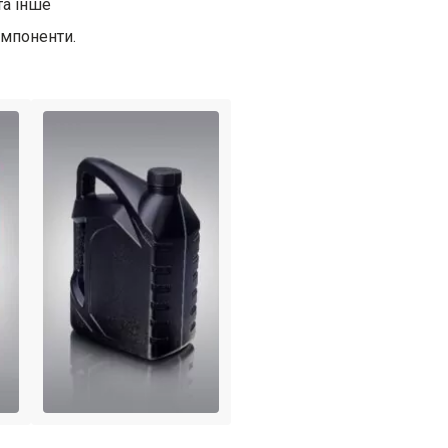
та інше
омпоненти.