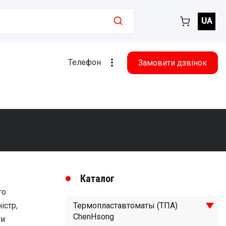
UA
Телефон
Замовити дзвінок
Каталог
го
істр,
Термопластавтоматы (ТПА)
ChenHsong
ти