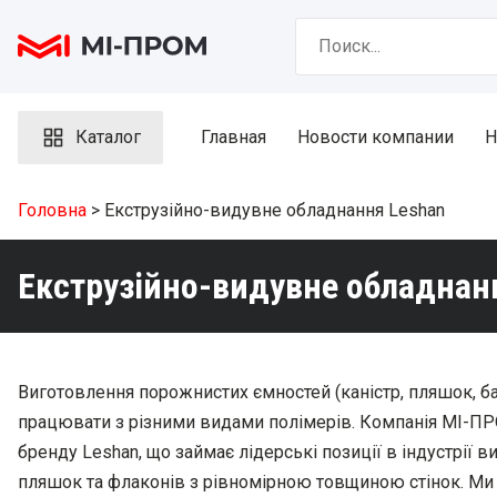
Skip
Search
to
for:
content
Каталог
Главная
Новости компании
Н
Головна
> Екструзійно-видувне обладнання Leshan
Екструзійно-видувне обладнан
Виготовлення порожнистих ємностей (каністр, пляшок, баків
працювати з різними видами полімерів. Компанія МІ-ПРО
бренду Leshan, що займає лідерські позиції в індустрії в
пляшок та флаконів з рівномірною товщиною стінок. Ми