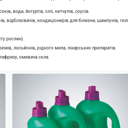
в, води, йогуртів, олії, кетчупів, соусів.
ів, відбілювачів, кондиціонерів для білизни, шампунів, гел
сту рослин)
мів, лосьйонів, рідкого мила, лікарських препаратів.
тифризу, омивача скла.