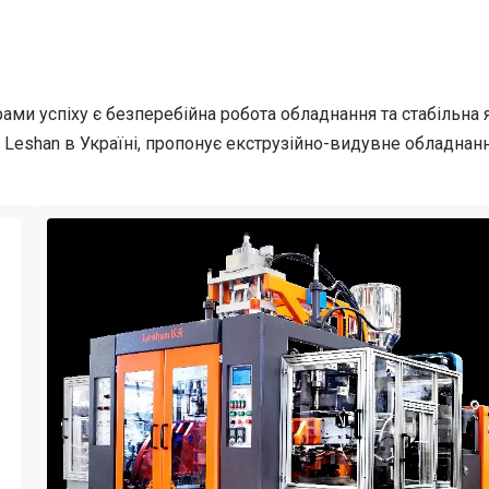
и успіху є безперебійна робота обладнання та стабільна я
Leshan в Україні, пропонує екструзійно-видувне обладнанн