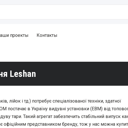
аши проекты
Контакты
ня Leshan
, лійок і тд.) потребує спеціалізованої техніки, здатної
М постачає в Україну видувні установки (ЕВМ) від топово
идуву тари. Такий агрегат забезпечить стабільний випуск кан
 є офіційним представником бренду, тож у нас можна купи