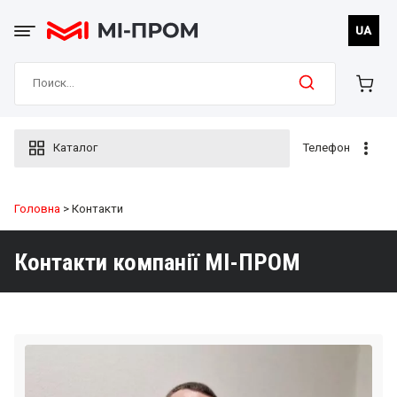
Skip
to
UA
content
Search
for:
Каталог
Телефон
Головна
> Контакти
Контакти компанії МІ-ПРОМ