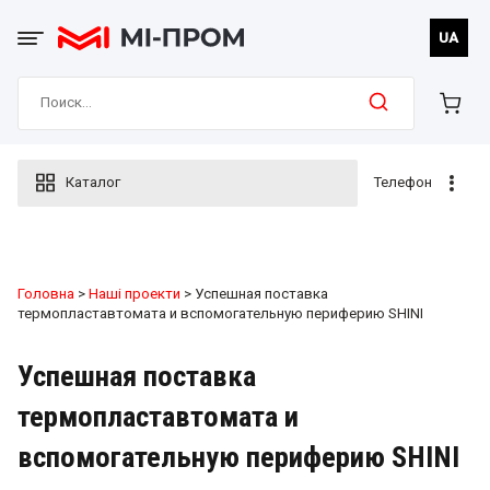
Skip
to
UA
content
Search
for:
Каталог
Телефон
Головна
>
Наші проекти
> Успешная поставка
термопластавтомата и вспомогательную периферию SHINI
Успешная поставка
термопластавтомата и
вспомогательную периферию SHINI