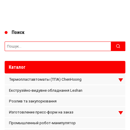
Поиск
Search
for:
Каталог
Термопластавтоматы (ТПА) ChenHsong
Екструзійно-видувне обладнання Leshan
Розлив та закупорювання
Изготовление пресс-форм на заказ
Промышленный робот-манипулятор