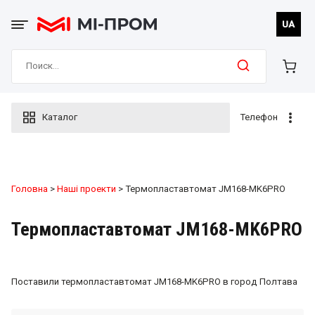
Skip
to
UA
content
Search
for:
Каталог
Телефон
Головна
>
Наші проекти
> Термопластавтомат JM168-MK6PRO
Термопластавтомат JM168-MK6PRO
Поставили термопластавтомат JM168-MK6PRO в город Полтава