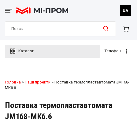
Skip
to
UA
content
Search
for:
Каталог
Телефон
Головна
>
Наші проекти
> Поставка термопластавтомата JM168-
МК6.6
Поставка термопластавтомата
JM168-МК6.6