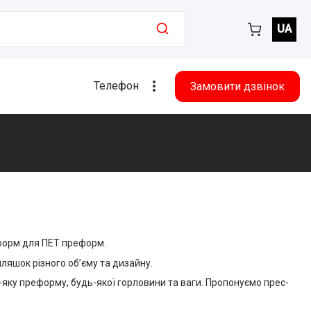
UA
Телефон
Замовити дзвінок
форм для ПЕТ преформ.
яшок різного об’єму та дизайну.
яку преформу, будь-якої горловини та ваги. Пропонуємо прес-