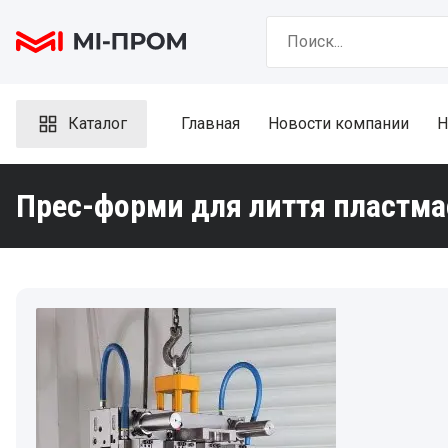
Skip
Search
to
for:
content
Каталог
Главная
Новости компании
Н
Прес-форми для лиття пластм