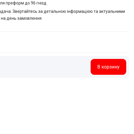
ля преформ до 96 гнізд.
задача. Звертайтесь за детальною інформацією та актуальними
и на день замовлення
Количество
В корзину
товара
Прес-
форми
для
лиття
пластмасових
ПЕТ
преформ