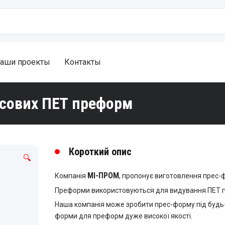
аши проекты
Контакты
асових ПЕТ преформ
Короткий опис
🔍
МІ-ПРОМ
Компанія
, пропонує виготовлення прес-
Преформи використовуються для видування ПЕТ пл
Наша компанія може зробити прес-форму під будь-
форми для преформ дуже високої якості.