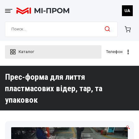
Skip
to
UA
content
Search
for:
Каталог
Телефон
Прес-форма для лиття
пластмасових відер, тар, та
упаковок
🔍