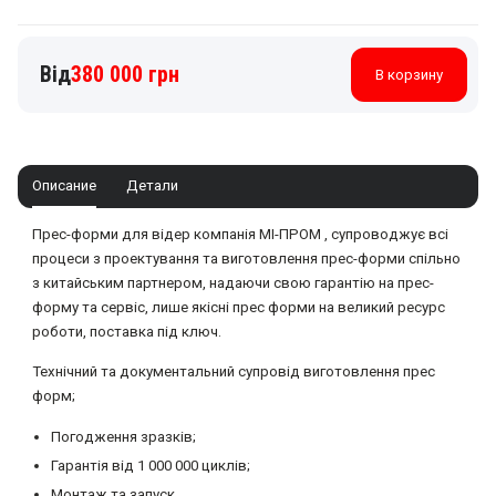
Количество
380 000
грн
В корзину
товара
Прес-
форма
для
лиття
пластмасових
Описание
Детали
відер,
тар,
Прес-форми для відер компанія МІ-ПРОМ , супроводжує всі
та
упаковок
процеси з проектування та виготовлення прес-форми спільно
з китайським партнером, надаючи свою гарантію на прес-
форму та сервіс, лише якісні прес форми на великий ресурс
роботи, поставка під ключ.
Технічний та документальний супровід виготовлення прес
форм;
Погодження зразків;
Гарантія від 1 000 000 циклів;
Монтаж та запуск.