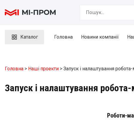
Skip
Search
to
for:
content
Каталог
Головна
Новини компанії
На
Головна
>
Наші проекти
> Запуск і налаштування робота-
Запуск і налаштування робота-
Роботи-ман