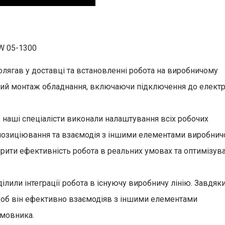
CW 05-1300
полягав у доставці та встановленні робота на виробничому
ний монтаж обладнання, включаючи підключення до елект
, наші спеціалісти виконали налаштування всіх робочих
ь позиціювання та взаємодія з іншими елементами виробнич
ірити ефективність робота в реальних умовах та оптимізув
ілили інтеграції робота в існуючу виробничу лінію. Завдяк
щоб він ефективно взаємодіяв з іншими елементами
амовника.