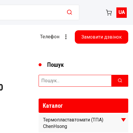
UA
Телефон
Замовити дзвінок
Пошук
Search
for:
0
Каталог
Термопластавтомати (ТПА)
ChenHsong