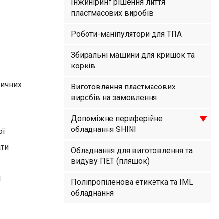
Інжиніринг рішення лиття
пластмасових виробів
Роботи-маніпулятори для ТПА
Збиральні машини для кришок та
корків
ричних
Виготовлення пластмасових
виробів на замовлення
Допоміжне периферійне
обладнання SHINI
ої
ати
Обладнання для виготовлення та
видуву ПЕТ (пляшок)
и
Поліпропіленова етикетка та IML
обладнання