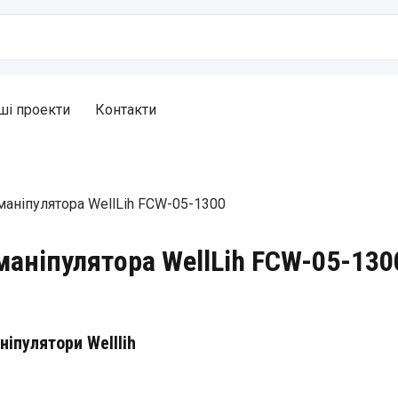
ші проекти
Контакти
маніпулятора WellLih FCW-05-1300
маніпулятора WellLih FCW-05-130
іпулятори Welllih