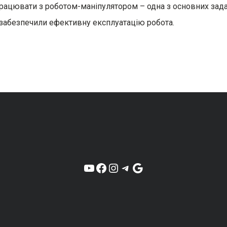
рацювати з роботом-маніпулятором – одна з основних зада
забезпечили ефективну експлуатацію робота.
YouTube
Facebook
Instagram
Telegram
Google