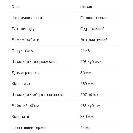
Стан
Новий
Напрямок лиття
Горизонтальне
Тип приводу
Гідравлічний
Режим роботи
Автоматичний
Потужність
11 кВт
Швидкість впорскування
103 куб.см/с
Діаметр шнека
36 мм
Хід шнека
180 мм
Швидкість обертання шнека
207 об/хв
Робочий об’єм
183 куб. см
Хід плити
330 мм
Гарантійний термін
12 міс