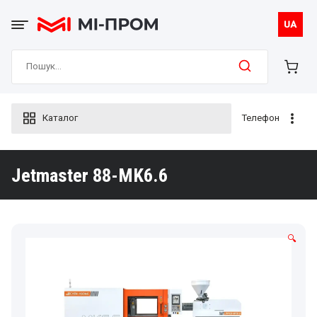
Skip
to
UA
content
Search
for:
Каталог
Телефон
Jetmaster 88-MK6.6
🔍